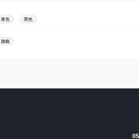
黄色
黑色
旗舰
05