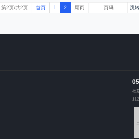
第2页/共2页
首页
1
2
尾页
05
福
11