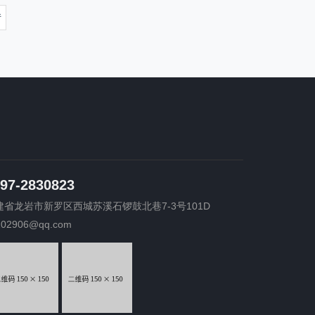
97-2830823
建省龙岩市新罗区西城苏溪石锣鼓北巷7-3号101D
202906@qq.com