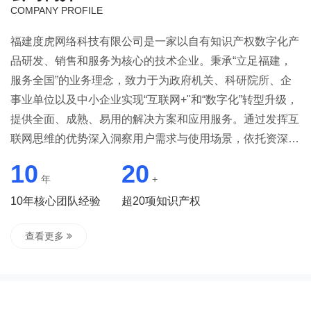
COMPANY PROFILE
福建度虎网络科技有限公司是一家以自有知识产权数字化产
品研发、销售和服务为核心的技术企业。秉承“立足福建，
服务全国”的业务理念，致力于为政府机关、科研院所、企
事业单位以及中小企业实现“互联网+"和“数字化”转型升级，
提供全面、成熟、易用的解决方案和应用服务。通过发挥互
联网思维的优势深入洞察用户需求与使用场景，依托资深的
技术能力和行业理解，提供“低投入，高回报”一体化云平台
10
20
建设和定制服务，助力从业者更好地定制策略和实现数字化
年
+
转型升级，迎接时代浪潮！福建度虎网络科技有限公司是在
10年核心团队经验
超20项知识产权
中国消费升级的大背景下，顺应新时代消费者需求诞生的全
案型公司，打破传统企服公司的角色定位，以“事业伙伴"的
查看更多
理念与客户共生共荣，共同对结果负责。解决从业者的业务
在线化、业务数据化、数据业务化问题，是企业数字化营销
终身战略顾问。创立至今，始终秉承责任、价值、共生和长