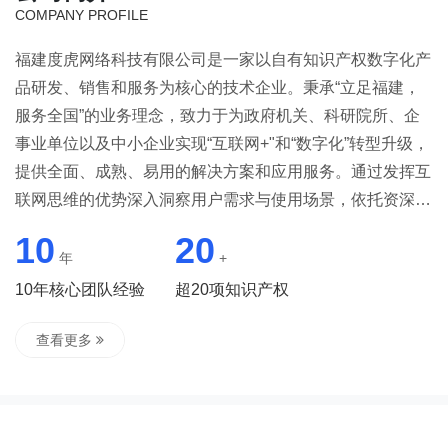
COMPANY PROFILE
福建度虎网络科技有限公司是一家以自有知识产权数字化产
品研发、销售和服务为核心的技术企业。秉承“立足福建，
服务全国”的业务理念，致力于为政府机关、科研院所、企
事业单位以及中小企业实现“互联网+"和“数字化”转型升级，
提供全面、成熟、易用的解决方案和应用服务。通过发挥互
联网思维的优势深入洞察用户需求与使用场景，依托资深的
技术能力和行业理解，提供“低投入，高回报”一体化云平台
10
20
建设和定制服务，助力从业者更好地定制策略和实现数字化
年
+
转型升级，迎接时代浪潮！福建度虎网络科技有限公司是在
10年核心团队经验
超20项知识产权
中国消费升级的大背景下，顺应新时代消费者需求诞生的全
案型公司，打破传统企服公司的角色定位，以“事业伙伴"的
查看更多
理念与客户共生共荣，共同对结果负责。解决从业者的业务
在线化、业务数据化、数据业务化问题，是企业数字化营销
终身战略顾问。创立至今，始终秉承责任、价值、共生和长